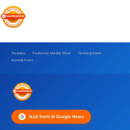
Redaksi
Pedoman Media Siber
Tentang Kami
Kontak Kami
Ikuti Kami di Google News