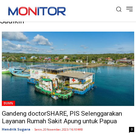
Tag: Menteri Kesehatan Budi Gunadi
Sadikin
BUMN
Gandeng doctorSHARE, PIS Selenggarakan
Layanan Rumah Sakit Apung untuk Papua
Hendrik Sugara
-
0
Senin, 20 November, 2023 / 16:10 WIB