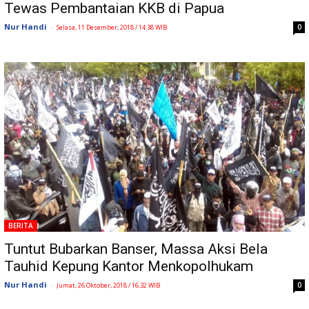
Tewas Pembantaian KKB di Papua
Nur Handi
-
0
Selasa, 11 Desember, 2018 / 14:38 WIB
BERITA
Tuntut Bubarkan Banser, Massa Aksi Bela
Tauhid Kepung Kantor Menkopolhukam
Nur Handi
-
0
Jumat, 26 Oktober, 2018 / 16:32 WIB