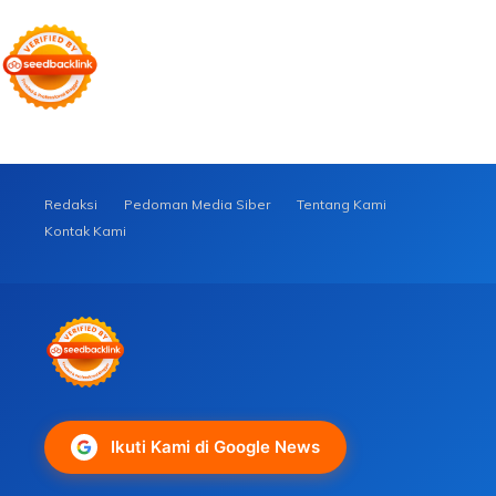
Redaksi
Pedoman Media Siber
Tentang Kami
Kontak Kami
Ikuti Kami di Google News