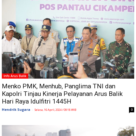
Info Arus Balik
Menko PMK, Menhub, Panglima TNI dan
Kapolri Tinjau Kinerja Pelayanan Arus Balik
Hari Raya Idulfitri 1445H
Hendrik Sugara
-
0
Selasa, 16 April, 2024 / 09:18 WIB