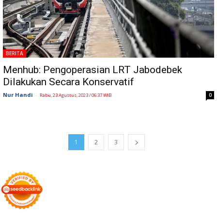
BERITA
Menhub: Pengoperasian LRT Jabodebek
Dilakukan Secara Konservatif
Nur Handi
-
0
Rabu, 23 Agustus, 2023 / 06:37 WIB
1
2
3