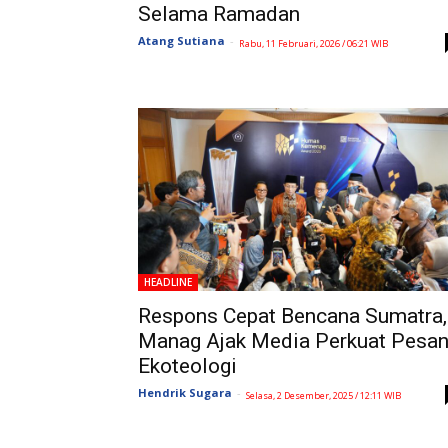
Selama Ramadan
Atang Sutiana
-
Rabu, 11 Februari, 2026 / 06:21 WIB
HEADLINE
Respons Cepat Bencana Sumatra,
Manag Ajak Media Perkuat Pesa
Ekoteologi
Hendrik Sugara
-
Selasa, 2 Desember, 2025 / 12:11 WIB