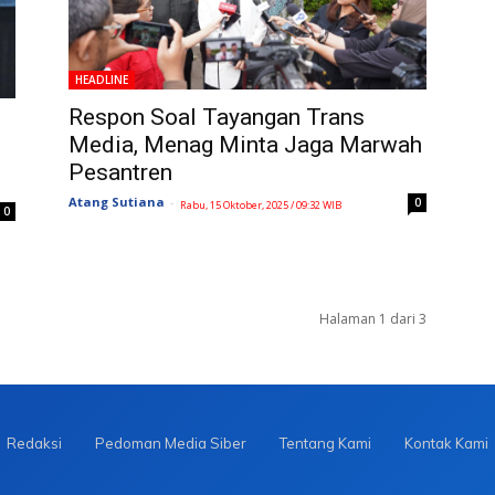
HEADLINE
Respon Soal Tayangan Trans
Media, Menag Minta Jaga Marwah
Pesantren
Atang Sutiana
-
0
Rabu, 15 Oktober, 2025 / 09:32 WIB
0
Halaman 1 dari 3
Redaksi
Pedoman Media Siber
Tentang Kami
Kontak Kami