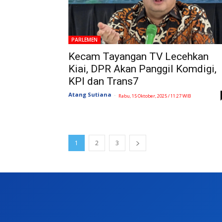
PARLEMEN
Kecam Tayangan TV Lecehkan
Kiai, DPR Akan Panggil Komdigi,
KPI dan Trans7
Atang Sutiana
-
Rabu, 15 Oktober, 2025 / 11:27 WIB
1
2
3