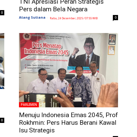
TNI Apresiasi Peran Strategis
Pers dalam Bela Negara
0
Atang Sutiana
-
0
Rabu, 24 Desember, 2025 / 07:55 WIB
n
PARLEMEN
Menuju Indonesia Emas 2045, Prof
0
Rokhmin: Pers Harus Berani Kawal
Isu Strategis