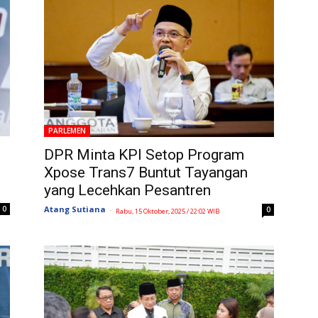
PARLEMEN
DPR Minta KPI Setop Program
Xpose Trans7 Buntut Tayangan
yang Lecehkan Pesantren
0
Atang Sutiana
-
0
Rabu, 15 Oktober, 2025 / 22:02 WIB