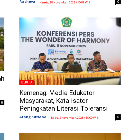
Rasheva
-
0
Kamis, 20 November, 2025 / 10:02 WIB
ah
BERITA
Kemenag: Media Edukator
Masyarakat, Katalisator
0
Peningkatan Literasi Toleransi
Atang Sutiana
-
0
Rabu, 5 November, 2025 / 15:09 WIB