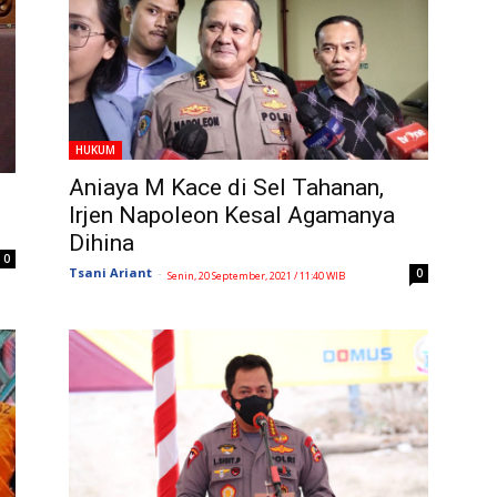
HUKUM
Aniaya M Kace di Sel Tahanan,
Irjen Napoleon Kesal Agamanya
Dihina
0
Tsani Ariant
-
0
Senin, 20 September, 2021 / 11:40 WIB