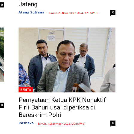
Jateng
0
Atang Sutiana
-
0
Kamis, 28 November, 2024 / 12:36 WIB
BERITA
Pernyataan Ketua KPK Nonaktif
0
Firli Bahuri usai diperiksa di
Bareskrim Polri
Rasheva
-
0
Jumat, 1 Desember, 2023 / 20:15 WIB