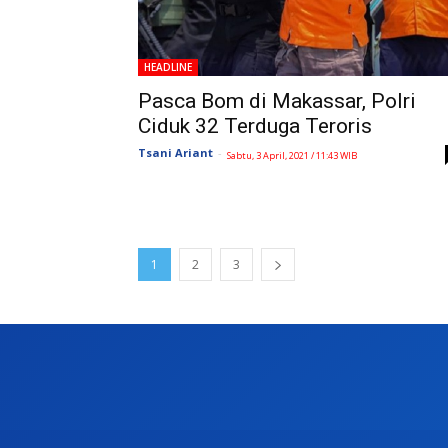
HEADLINE
Pasca Bom di Makassar, Polri
Ciduk 32 Terduga Teroris
Tsani Ariant
-
Sabtu, 3 April, 2021 / 11:43 WIB
1
2
3