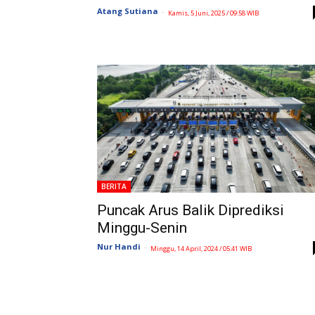
Atang Sutiana
-
Kamis, 5 Juni, 2025 / 09:58 WIB
BERITA
Puncak Arus Balik Diprediksi
Minggu-Senin
Nur Handi
-
Minggu, 14 April, 2024 / 05:41 WIB