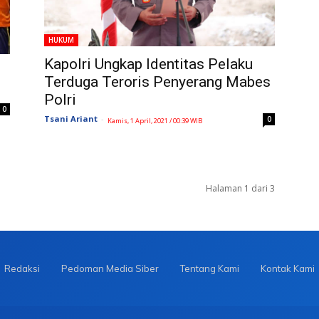
HUKUM
Kapolri Ungkap Identitas Pelaku
Terduga Teroris Penyerang Mabes
Polri
0
Tsani Ariant
-
0
Kamis, 1 April, 2021 / 00:39 WIB
Halaman 1 dari 3
Redaksi
Pedoman Media Siber
Tentang Kami
Kontak Kami