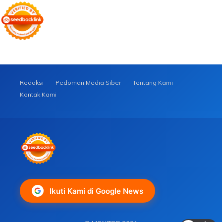
Redaksi
Pedoman Media Siber
Tentang Kami
Kontak Kami
Ikuti Kami di Google News