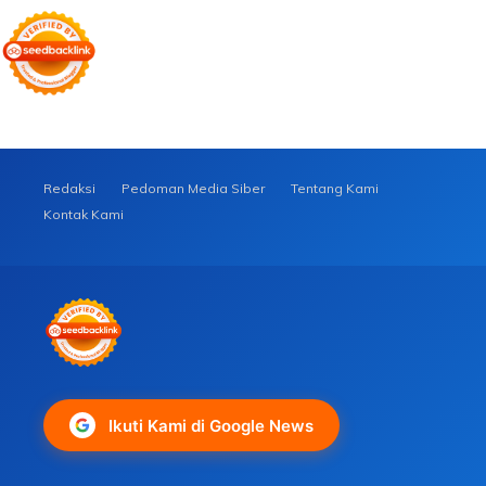
Redaksi
Pedoman Media Siber
Tentang Kami
Kontak Kami
Ikuti Kami di Google News