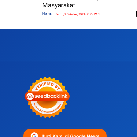
Masyarakat
Hans
-
Senin, 9 Oktober, 2023 / 21:04 WIB
Ikuti Kami di Google News