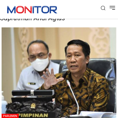
Tag: Ketua Badan Legislasi DPR RI
Supratman Andi Agtas
PARLEMEN