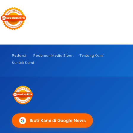
Redaksi
Pedoman Media Siber
Tentang Kami
Kontak Kami
Ikuti Kami di Google News