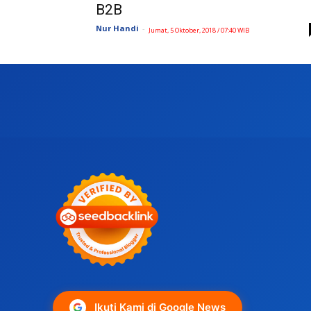
B2B
Nur Handi
-
Jumat, 5 Oktober, 2018 / 07:40 WIB
Ikuti Kami di Google News