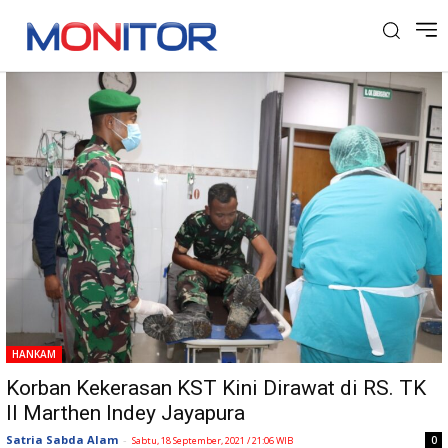
Tag: Kelompok Separatis Teroris
HANKAM
Korban Kekerasan KST Kini Dirawat di RS. TK
II Marthen Indey Jayapura
Satria Sabda Alam
-
0
Sabtu, 18 September, 2021 / 21:06 WIB