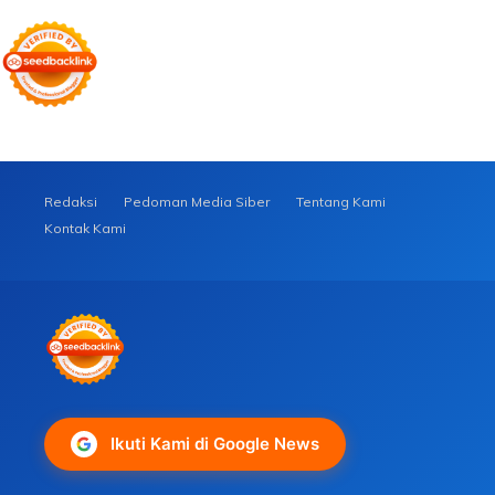
Redaksi
Pedoman Media Siber
Tentang Kami
Kontak Kami
Ikuti Kami di Google News