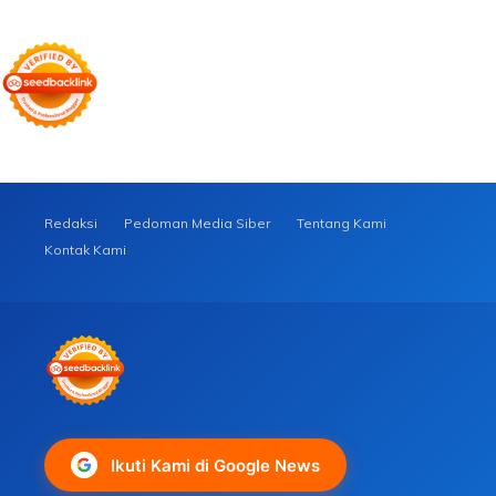
Redaksi
Pedoman Media Siber
Tentang Kami
Kontak Kami
Ikuti Kami di Google News