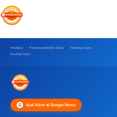
Redaksi
Pedoman Media Siber
Tentang Kami
Kontak Kami
Ikuti Kami di Google News