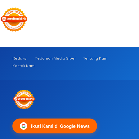
Redaksi
Pedoman Media Siber
Tentang Kami
Kontak Kami
Ikuti Kami di Google News