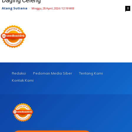
Daging Celeng
Atang Sutiana
-
0
Minggu, 28 April, 2024 / 12:19 WIB
Redaksi
Pedoman Media Siber
Tentang Kami
Kontak Kami