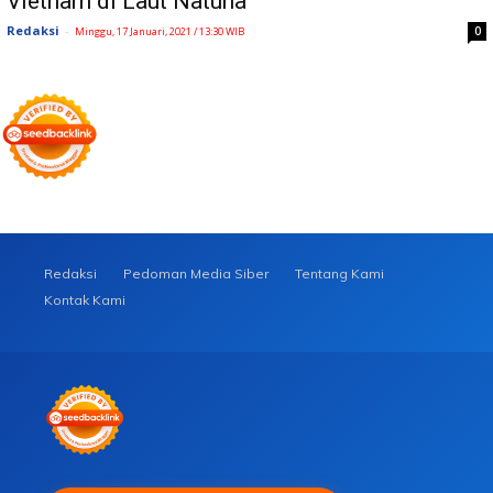
Vietnam di Laut Natuna
Redaksi
-
0
Minggu, 17 Januari, 2021 / 13:30 WIB
Redaksi
Pedoman Media Siber
Tentang Kami
Kontak Kami