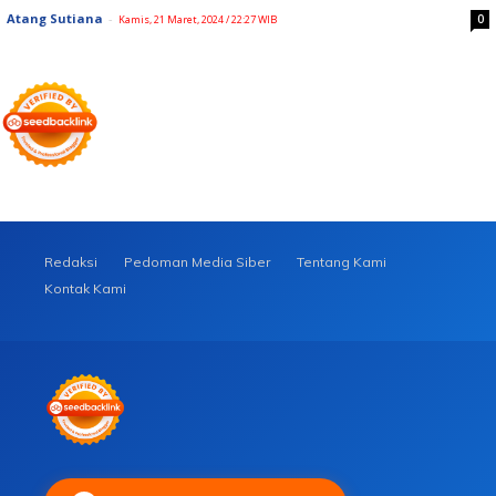
Atang Sutiana
-
0
Kamis, 21 Maret, 2024 / 22:27 WIB
Redaksi
Pedoman Media Siber
Tentang Kami
Kontak Kami