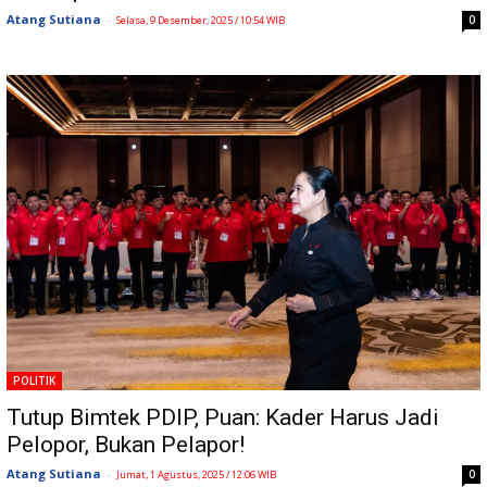
Atang Sutiana
-
0
Selasa, 9 Desember, 2025 / 10:54 WIB
POLITIK
Tutup Bimtek PDIP, Puan: Kader Harus Jadi
Pelopor, Bukan Pelapor!
Atang Sutiana
-
0
Jumat, 1 Agustus, 2025 / 12:06 WIB