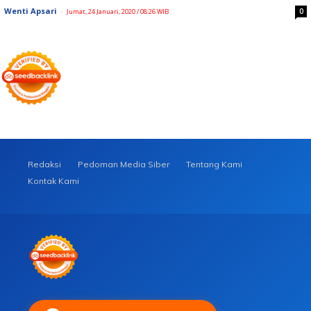
Wenti Apsari
-
0
Jumat, 24 Januari, 2020 / 08:26 WIB
Redaksi
Pedoman Media Siber
Tentang Kami
Kontak Kami