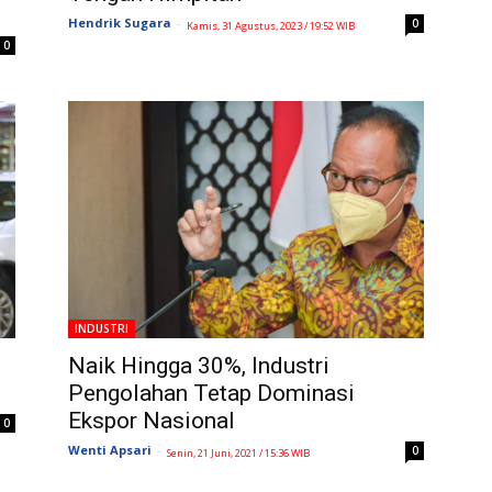
Hendrik Sugara
-
0
Kamis, 31 Agustus, 2023 / 19:52 WIB
0
INDUSTRI
Naik Hingga 30%, Industri
Pengolahan Tetap Dominasi
Ekspor Nasional
0
Wenti Apsari
-
0
Senin, 21 Juni, 2021 / 15:36 WIB