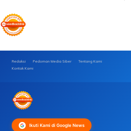
Redaksi
Pedoman Media Siber
Tentang Kami
Kontak Kami
Ikuti Kami di Google News