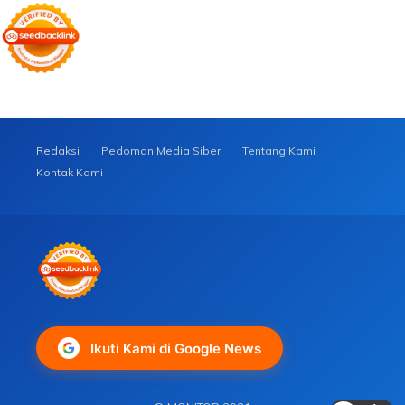
Redaksi
Pedoman Media Siber
Tentang Kami
Kontak Kami
Ikuti Kami di Google News