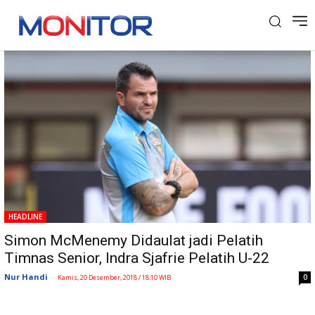
Tag: indonesia simon mcmenemey
HEADLINE
Simon McMenemy Didaulat jadi Pelatih
Timnas Senior, Indra Sjafrie Pelatih U-22
Nur Handi
-
0
Kamis, 20 Desember, 2018 / 18:10 WIB