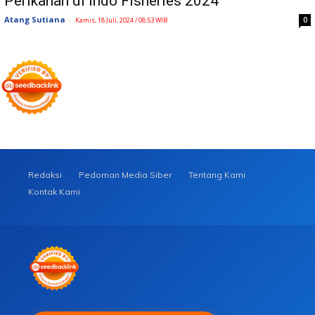
Perikanan di Indo Fisheries 2024
Atang Sutiana
-
0
Kamis, 18 Juli, 2024 / 08:53 WIB
Redaksi
Pedoman Media Siber
Tentang Kami
Kontak Kami