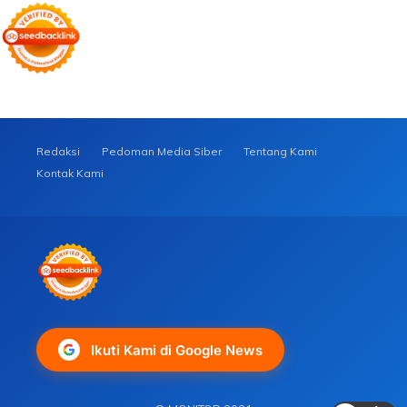
Redaksi
Pedoman Media Siber
Tentang Kami
Kontak Kami
Ikuti Kami di Google News