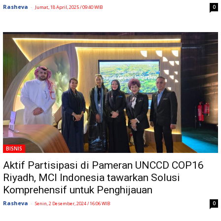
Rasheva
-
0
Jumat, 18 April, 2025 / 09:40 WIB
BISNIS
Aktif Partisipasi di Pameran UNCCD COP16
Riyadh, MCI Indonesia tawarkan Solusi
Komprehensif untuk Penghijauan
Rasheva
-
0
Senin, 2 Desember, 2024 / 16:06 WIB