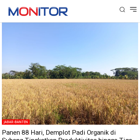
Tag: IMP 168
JABAR-BANTEN
Panen 88 Hari, Demplot Padi Organik di