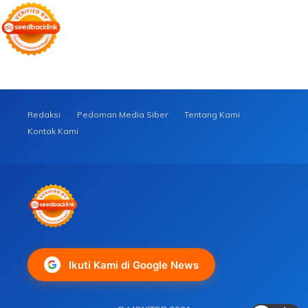
Redaksi
Pedoman Media Siber
Tentang Kami
Kontak Kami
Ikuti Kami di Google News