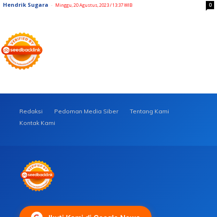
Hendrik Sugara
-
0
Minggu, 20 Agustus, 2023 / 13:37 WIB
Redaksi
Pedoman Media Siber
Tentang Kami
Kontak Kami