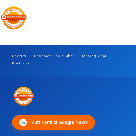
Redaksi
Pedoman Media Siber
Tentang Kami
Kontak Kami
Ikuti Kami di Google News