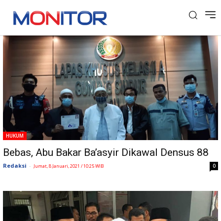
Tag: Gunung Sindur
HUKUM
Bebas, Abu Bakar Ba’asyir Dikawal Densus 88
Redaksi
-
0
Jumat, 8 Januari, 2021 / 10:25 WIB