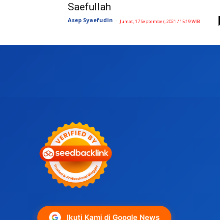
Saefullah
Asep Syaefudin
-
Jumat, 17 September, 2021 / 15:19 WIB
Ikuti Kami di Google News