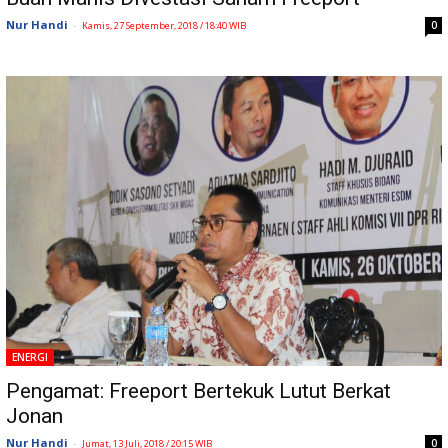
Nur Handi
-
0
Kamis, 27 September, 2018 / 18:40 WIB
ENERGI
Pengamat: Freeport Bertekuk Lutut Berkat
Jonan
Nur Handi
-
0
Jumat, 13 Juli, 2018 / 20:15 WIB