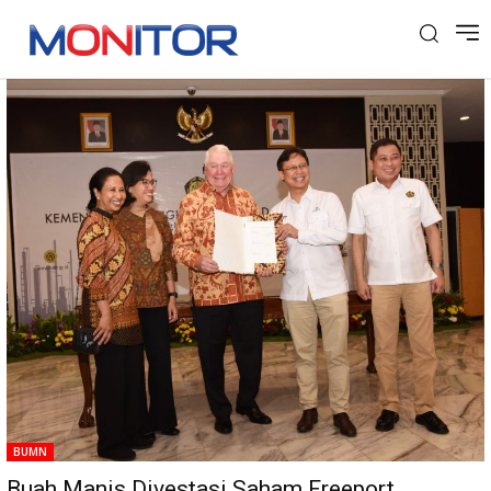
Tag: Freeport
BUMN
Buah Manis Divestasi Saham Freeport