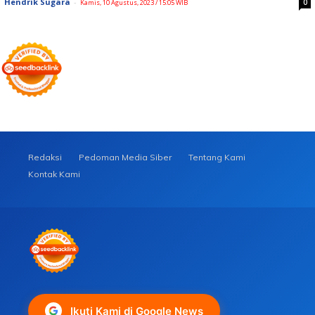
Hendrik Sugara
-
0
Kamis, 10 Agustus, 2023 / 15:05 WIB
Redaksi
Pedoman Media Siber
Tentang Kami
Kontak Kami
Ikuti Kami di Google News