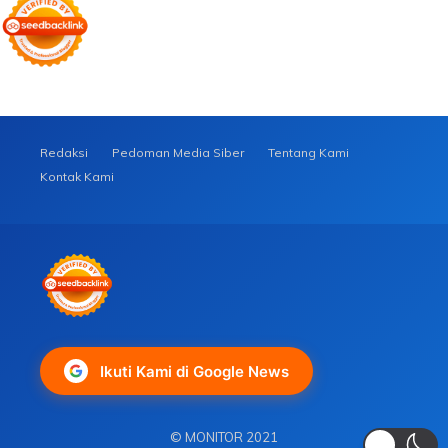
Redaksi
Pedoman Media Siber
Tentang Kami
Kontak Kami
Ikuti Kami di Google News
© MONITOR 2021