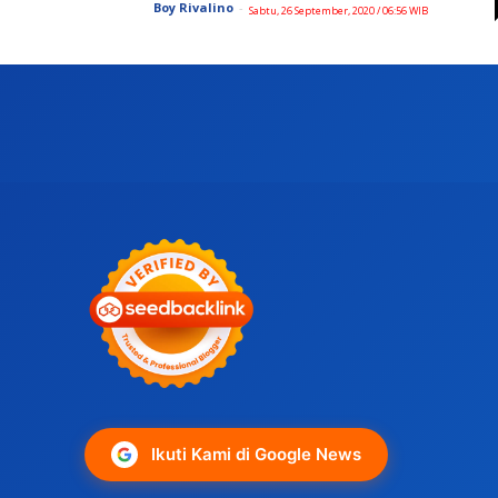
Boy Rivalino
-
Sabtu, 26 September, 2020 / 06:56 WIB
Ikuti Kami di Google News