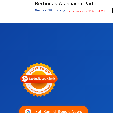
Bertindak Atasnama Partai
Novrizal Sikumbang
-
Senin, 5 Agustus, 2019 / 15:51 WIB
Ikuti Kami di Google News