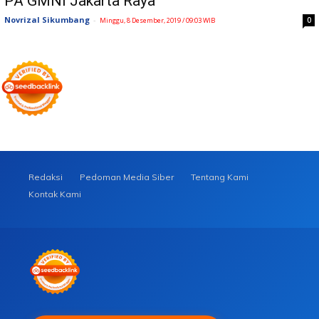
PA GMNI Jakarta Raya
Novrizal Sikumbang
-
0
Minggu, 8 Desember, 2019 / 09:03 WIB
Redaksi
Pedoman Media Siber
Tentang Kami
Kontak Kami