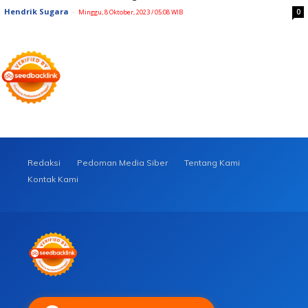
Hendrik Sugara
-
0
Minggu, 8 Oktober, 2023 / 05:08 WIB
Redaksi
Pedoman Media Siber
Tentang Kami
Kontak Kami