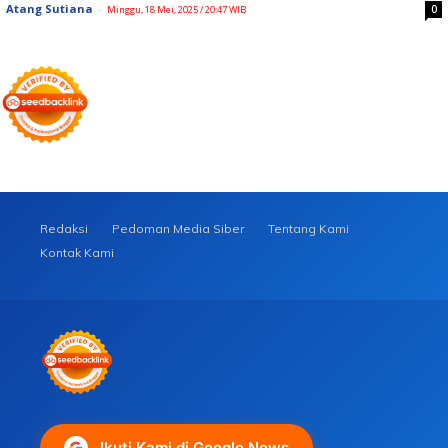
Atang Sutiana
-
0
Minggu, 18 Mei, 2025 / 20:47 WIB
Redaksi
Pedoman Media Siber
Tentang Kami
Kontak Kami
Ikuti Kami di Google News