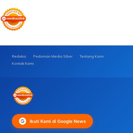
Redaksi
Pedoman Media Siber
Tentang Kami
Kontak Kami
Ikuti Kami di Google News