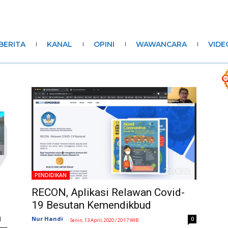
BERITA
KANAL
OPINI
WAWANCARA
VIDE
PENDIDIKAN
s
RECON, Aplikasi Relawan Covid-
19 Besutan Kemendikbud
n
Nur Handi
-
0
Senin, 13 April, 2020 / 20:17 WIB