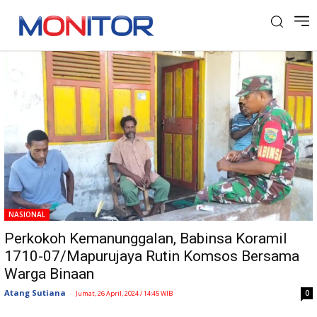
Tag: Distrik Mimika
NASIONAL
Perkokoh Kemanunggalan, Babinsa Koramil
1710-07/Mapurujaya Rutin Komsos Bersama
Warga Binaan
Atang Sutiana
-
0
Jumat, 26 April, 2024 / 14:45 WIB