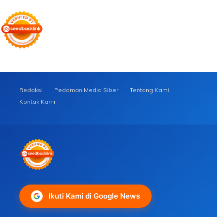
Redaksi
Pedoman Media Siber
Tentang Kami
Kontak Kami
Ikuti Kami di Google News