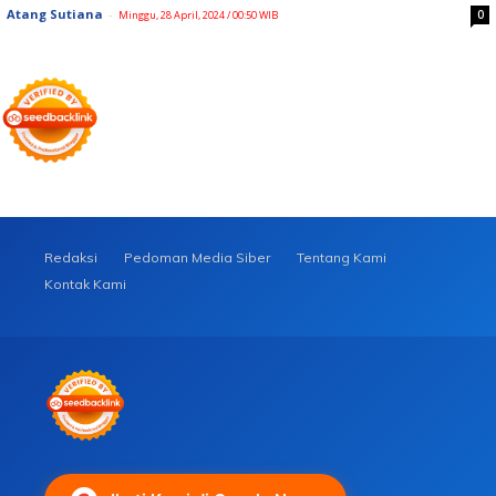
Atang Sutiana
-
0
Minggu, 28 April, 2024 / 00:50 WIB
Redaksi
Pedoman Media Siber
Tentang Kami
Kontak Kami