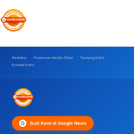
Redaksi
Pedoman Media Siber
Tentang Kami
Kontak Kami
Ikuti Kami di Google News