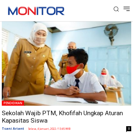
Tag: Disdik Jatim
PENDIDIKAN
Sekolah Wajib PTM, Khofifah Ungkap Aturan
Kapasitas Siswa
Tsani Ariant
-
0
Selasa, 4 Januari, 2022 / 13:45 WIB