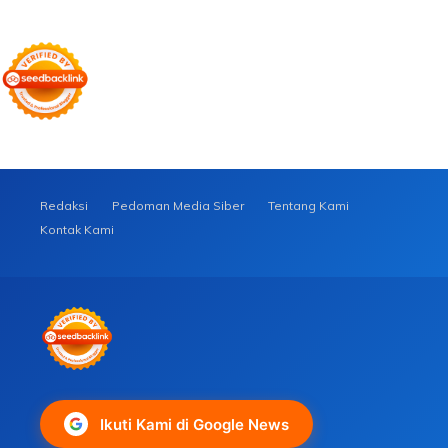
Redaksi
Pedoman Media Siber
Tentang Kami
Kontak Kami
Ikuti Kami di Google News