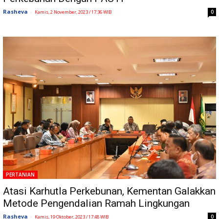
Rasheva
-
0
Kamis, 2 November, 2023 / 17:36 WIB
PERTANIAN
Atasi Karhutla Perkebunan, Kementan Galakkan
Metode Pengendalian Ramah Lingkungan
Rasheva
-
0
Kamis, 19 Oktober, 2023 / 17:48 WIB