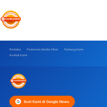
Redaksi
Pedoman Media Siber
Tentang Kami
Kontak Kami
Ikuti Kami di Google News