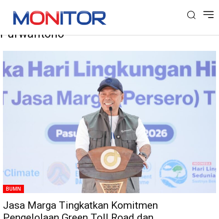
Tag: Direktur Utama Jasa MargaRivan A.
Purwantono
BUMN
Jasa Marga Tingkatkan Komitmen
Pengelolaan Green Toll Road dan