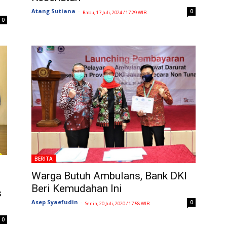
Atang Sutiana
-
0
Rabu, 17 Juli, 2024 / 17:29 WIB
0
BERITA
Warga Butuh Ambulans, Bank DKI
Beri Kemudahan Ini
s
Asep Syaefudin
-
0
Senin, 20 Juli, 2020 / 17:58 WIB
0