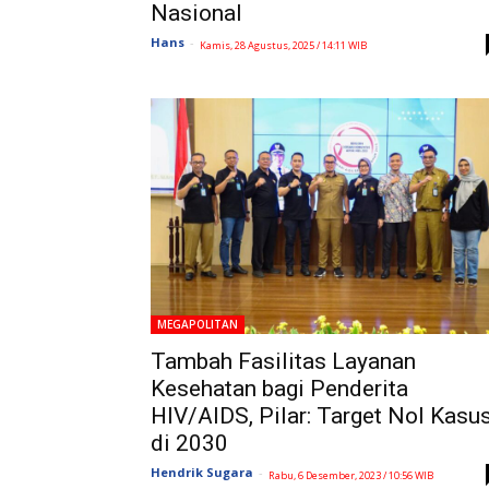
Nasional
Hans
-
Kamis, 28 Agustus, 2025 / 14:11 WIB
MEGAPOLITAN
Tambah Fasilitas Layanan
Kesehatan bagi Penderita
HIV/AIDS, Pilar: Target Nol Kasu
di 2030
Hendrik Sugara
-
Rabu, 6 Desember, 2023 / 10:56 WIB