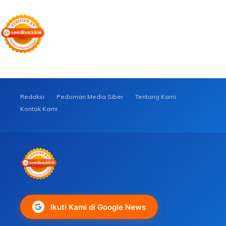
Redaksi
Pedoman Media Siber
Tentang Kami
Kontak Kami
Ikuti Kami di Google News